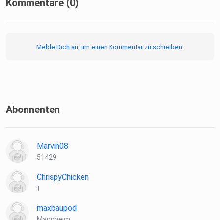
Kommentare (0)
Kooperationen/Anfragen:
Melde Dich an, um einen Kommentar zu schreiben.
deranimuspodcast@gmail.com
Animus auf SocialMedia:
Abonnenten
Instagram
Marvin08
51429
https://www.instagram.com/animus
ChrispyChicken
t
maxbaupod
Hosted on Acast. See acast.com/privacy for more
Mannheim