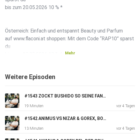
bis zum 20.05.2026 10 % *
Österreich: Einfach und entspannt Beauty und Parfum
auf www.flaconi.at shoppen: Mit dem Code “RAP10” sparst
du
Mehr
bis zum 20.05.2026 10 % *
Weitere Episoden
Schweiz: Einfach und entspannt Beauty und Parfum
auf www.flaconi.ch shoppen: Mit dem Code “RAP10” sparst
du
#1543 ZOCKT BUSHIDO SO SEINE FANS AB?
bis zum 20.05.2026 10 % *
19 Minuten
vor 4 Tagen
#1542 ANIMUS VS NIZAR & GOREX, BOOTYBANDITZ, KNAST IST FÜR IDIOTEN UVM.
*Der Raba gilt nicht auf ausgeschlossene Marken und
13 Minuten
vor 4 Tagen
Produkte und