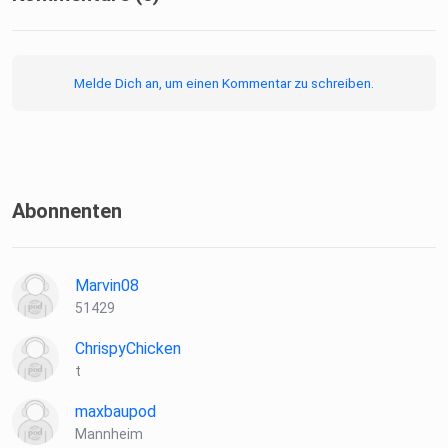
Kooperationen/Anfragen:
Melde Dich an, um einen Kommentar zu schreiben.
deranimuspodcast@gmail.com
Animus auf SocialMedia:
Abonnenten
Instagram
Marvin08
51429
https://www.instagram.com/animus
ChrispyChicken
t
maxbaupod
Hosted on Acast. See acast.com/privacy for more
Mannheim
information.