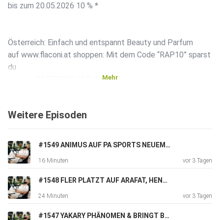
bis zum 20.05.2026 10 % *
Österreich: Einfach und entspannt Beauty und Parfum
auf www.flaconi.at shoppen: Mit dem Code “RAP10” sparst
du
Mehr
bis zum 20.05.2026 10 % *
Weitere Episoden
Schweiz: Einfach und entspannt Beauty und Parfum
auf www.flaconi.ch shoppen: Mit dem Code “RAP10” sparst
du
#1549 ANIMUS AUF PA SPORTS NEUEM ALBUM, LUCIANO & THIZZY BEATS, BLUMENGARTEN FEAT SKEPTA UVM. FAN FRAGEN
bis zum 20.05.2026 10 % *
16 Minuten
vor 3 Tagen
#1548 FLER PLATZT AUF ARAFAT, HENGZT UND LEGT SICH MIT ALLEN AN
*Der Raba gilt nicht auf ausgeschlossene Marken und
24 Minuten
vor 3 Tagen
Produkte und
ist nicht
#1547 YAKARY PHÄNOMEN & BRINGT BEEF HEUTE NOCH ERFOLG? UVM.