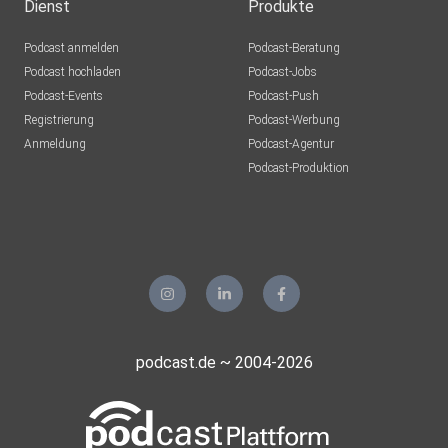
Dienst
Produkte
Fische * 4 Sterne *
Podcast anmelden
Podcast-Beratung
Podcast hochladen
Podcast-Jobs
Podcast-Events
Podcast-Push
Ihre Ideen sprudeln nur so. Nutzen Sie diese Energie, um
Registrierung
Podcast-Werbung
festgefahrene Situationen mit neuen Ideen wieder in
Anmeldung
Podcast-Agentur
Bewegung zu
Podcast-Produktion
bringen.
Unsere allgemeinen Datenschutzrichtlinien finden Sie unter
https://art19.com/privacy. Die Datenschutzrichtlinien für
Kalifornien sind unter
https://art19.com/privacy#do-not-sell-my-info abrufbar.
podcast.de ~ 2004-2026