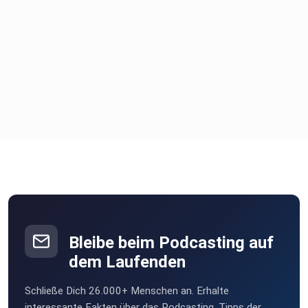
Greifen
Sie zu, wenn sich eine seltene Gelegenheit für Sie bietet.
Skorpion * 2 Sterne *
Bleiben Sie im Hintergrund und beobachten Sie die Lage.
Manchmal
ist Schweigen wertvoller, als sofort auf alles zu reagieren.
Schütze * 3 Sterne *
Bleibe beim Podcasting auf
dem Laufenden
Ein Gespräch klärt heute eine wichtige Frage. Vertrauen Sie
auf
Schließe Dich 26.000+ Menschen an. Erhalte
Fakten und lassen Sie sich nicht von Emotionen leiten.
interessante Fakten über das Podcasting, Tipps der