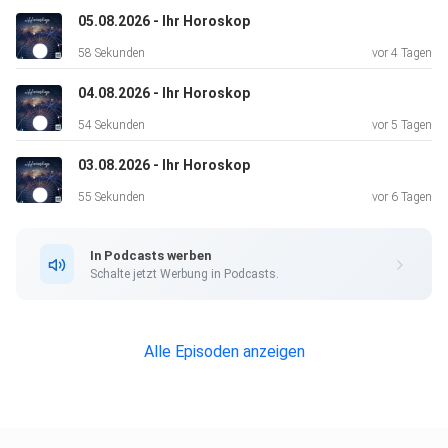
Sie aufmerksam, denn diese Information könnte später
05.08.2026 - Ihr Horoskop
noch sehr
58 Sekunden
vor 4 Tagen
nützlich sein.
04.08.2026 - Ihr Horoskop
54 Sekunden
vor 5 Tagen
Krebs * 3 Sterne *
03.08.2026 - Ihr Horoskop
55 Sekunden
vor 6 Tagen
Sorgen Sie für eine angenehme Atmosphäre an Ihrem
Arbeitsplatz.
In Podcasts werben
Kleine Veränderungen in Ihrer Umgebung steigern Ihr
Schalte jetzt Werbung in Podcasts.
Wohlbefinden
und Ihre Produktivität.
Alle Episoden anzeigen
Löwe * 3 Sterne *