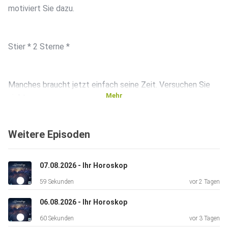
motiviert Sie dazu.
Stier * 2 Sterne *
Manches braucht jetzt einfach seine Zeit. Versuchen Sie
Mehr
nicht,
Dinge zu erzwingen, sondern lassen Sie die Ereignisse in
Ruhe
Weitere Episoden
fließen.
07.08.2026 - Ihr Horoskop
Zwillinge * 4 Sterne *
59 Sekunden
vor 2 Tagen
06.08.2026 - Ihr Horoskop
Ihre Neugier führt Sie zu einer interessanten Entdeckung.
60 Sekunden
vor 3 Tagen
Bleiben