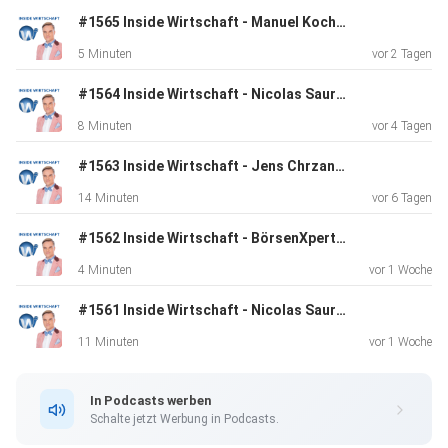
#1565 Inside Wirtschaft - Manuel Koch: „Hitzewellen kosten Deutschland Milliarden, aber diese Branchen profitieren“
5 Minuten
vor 2 Tagen
#1564 Inside Wirtschaft - Nicolas Saurenz (Feingold Research): „Rüstungsaktien waren zur Perfektion gepreist"
8 Minuten
vor 4 Tagen
#1563 Inside Wirtschaft - Jens Chrzanowski (XTB): „Das Altersvorsorgedepot wird der Big Bang für die Börse“
14 Minuten
vor 6 Tagen
#1562 Inside Wirtschaft - BörsenXperts: Wie vermeide ich Panik-Reaktionen an der Börse?
4 Minuten
vor 1 Woche
#1561 Inside Wirtschaft - Nicolas Saurenz (Feingold Research): „Bei Rüstungs- und KI-Aktien wird die Luft dünn“
11 Minuten
vor 1 Woche
In Podcasts werben
Schalte jetzt Werbung in Podcasts.