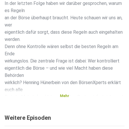
In der letzten Folge haben wir darüber gesprochen, warum
es Regeln
an der Börse überhaupt braucht. Heute schauen wir uns an,
wer
eigentlich dafür sorgt, dass diese Regeln auch eingehalten
werden.
Denn ohne Kontrolle wären selbst die besten Regeln am
Ende
wirkungslos. Die zentrale Frage ist dabei: Wer kontrolliert
eigentlich die Börse – und wie viel Macht haben diese
Behörden
wirklich? Henning Hünerbein von den BörsenXperts erklärt
euch alle
Mehr
Details. Mehr Infos, Videos und den Podcast findet ihr auch
auf der
Webseite: https://boersenplatz.berlin, YouTube-Kanal:
Weitere Episoden
https://www.youtube.com/@BörsenXperts/