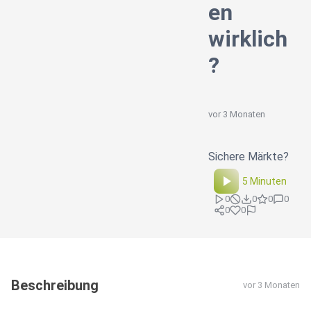
en
wirklich
?
vor 3 Monaten
Sichere Märkte?
5 Minuten
0
0
0
0
0
0
Beschreibung
vor 3 Monaten