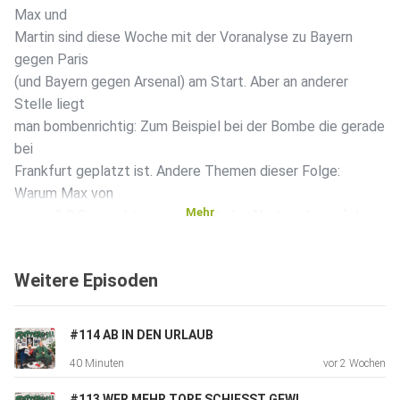
Max und
Martin sind diese Woche mit der Voranalyse zu Bayern
gegen Paris
(und Bayern gegen Arsenal) am Start. Aber an anderer
Stelle liegt
man bombenrichtig: Zum Beispiel bei der Bombe die gerade
bei
Frankfurt geplatzt ist. Andere Themen dieser Folge:
Warum Max von
Mehr
einem 3:0 Sieg richtig genervt ist, der Abstiegskampf der
Bundesliga und natürlich eure Flatterfonfragen über Social
Media
Weitere Episoden
und Jugendförderung. Viel Spaß!
#114 AB IN DEN URLAUB
Sendet eure Sprachnachricht hier ans FLATTERFON:
40 Minuten
vor 2 Wochen
https://wa.me/message/GOIP54IPWDWBE1
#113 WER MEHR TORE SCHIESST GEWINNT