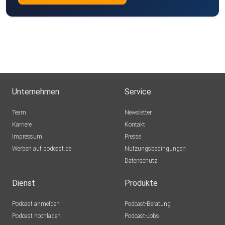
Unternehmen
Service
Team
Newsletter
Karriere
Kontakt
Impressum
Presse
Werben auf podcast.de
Nutzungsbedingungen
Datenschutz
Dienst
Produkte
Podcast anmelden
Podcast-Beratung
Podcast hochladen
Podcast-Jobs