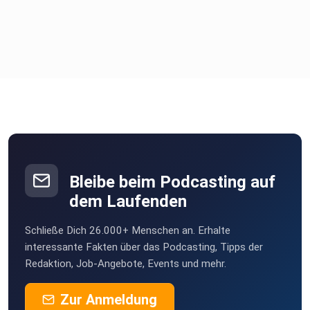
Bleibe beim Podcasting auf
dem Laufenden
Schließe Dich 26.000+ Menschen an. Erhalte
interessante Fakten über das Podcasting, Tipps der
Redaktion, Job-Angebote, Events und mehr.
Zur Anmeldung