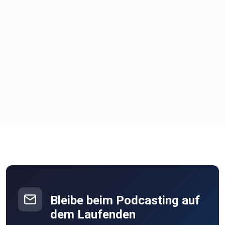
zu Nora:
www.nora-charlotte-schilling.deInstagram:
https://www.instagram.com/nora.c.sPräsentanten der
KinderspielwieseGrönemeyer Gesundheitsfonds
Nachhaltig:
https://groenemeyer-
gesundheitsfonds.de/Kinderschutzbund
NRWStiftung Kinderschutz
Bleibe beim Podcasting auf
dem Laufenden