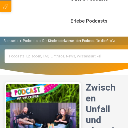
Erlebe Podcasts
Startseite
Podcasts
Die Kinderspielwiese - der Podcast für die Großen Podc
Zwisch
en
Unfall
und