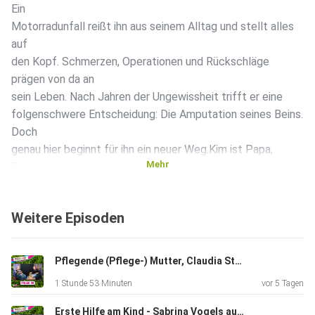
Ein
Motorradunfall reißt ihn aus seinem Alltag und stellt alles
auf
den Kopf. Schmerzen, Operationen und Rückschläge
prägen von da an
sein Leben. Nach Jahren der Ungewissheit trifft er eine
folgenschwere Entscheidung: Die Amputation seines Beins.
Doch
genau hier beginnt für ihn ein neuer Weg.Kim ist Papa,
Mehr
Ehemann
und Leistungssportler. Für sich und seine Familie mit vier
Mädels
Weitere Episoden
kämpft er sich Schritt für Schritt zurück ins Leben. Mit
enormem
Willen arbeitet er daran, wieder stark zu werden und im
Pflegende (Pflege-) Mutter, Claudia Staudt auf der Kinderspielwiese #018
Paratriathlon durchzustarten Zwischen Unfall und
1 Stunde 53 Minuten
vor 5 Tagen
Neubeginn
spricht er offen über Zweifel und mentale Stärke. Über die
Erste Hilfe am Kind - Sabrina Vogels auf der Kinderspielwiese #017