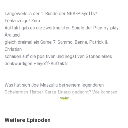
Langeweile in der 1. Runde der NBA-Playoffs?
Fehlanzeige! Zum
Auftakt gab es die zweitmeisten Spiele der Play-by-play-
Ära und
gleich dreimal ein Game 7. Sammo, Benne, Patrick &
Christian
schauen auf die positiven und negativen Stories eines
denkwürdigen Playoff-Auftakts.
Was hat sich Joe Mazzulla bei seinem legendären
Scheierman-Harper-Garza-Lineup gedacht? Wie konnten
Mehr
die Wolves
Jokic & Co. stoppen? Was macht die jungen Spurs so
stark? In
Weitere Episoden
schlanken 143 Minuten geht es um alle acht Serien und die
zweite