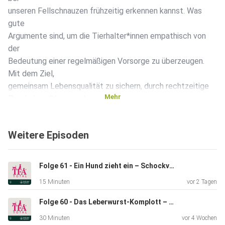
unseren Fellschnauzen frühzeitig erkennen kannst. Was
gute
Argumente sind, um die Tierhalter*innen empathisch von
der
Bedeutung einer regelmäßigen Vorsorge zu überzeugen.
Mit dem Ziel,
gemeinsam Lebensqualität zu sichern, durch rechtzeitige
Mehr
Prophylaxe/Vorsorge!
Weitere Episoden
Folge 61 - Ein Hund zieht ein – Schockverliebt und doch bitte Augen auf!
15 Minuten
vor 2 Tagen
Folge 60 - Das Leberwurst-Komplott – wie echte Adhärenz in der Tierarztpraxis aussieht!
30 Minuten
vor 4 Wochen