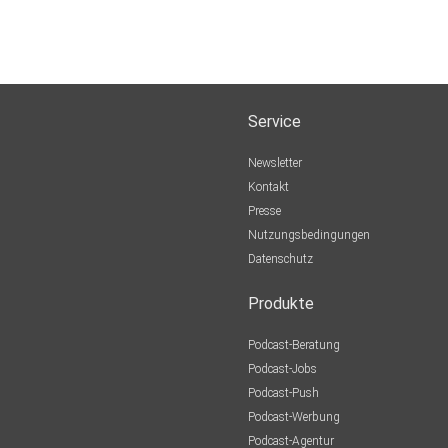
Service
Newsletter
Kontakt
Presse
Nutzungsbedingungen
Datenschutz
Produkte
Podcast-Beratung
Podcast-Jobs
Podcast-Push
Podcast-Werbung
Podcast-Agentur