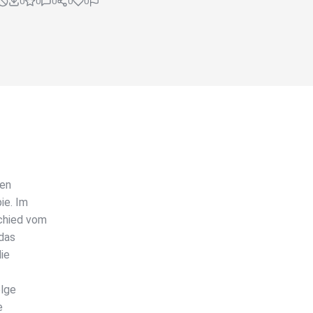
0
0
0
0
0
uen
ie. Im
chied vom
 das
ie
olge
e