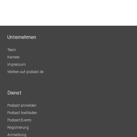
Unternehmen
Team
Karriere
Impressum
Werben auf podcast.de
Dienst
Podcast anmelden
Podcast hochladen
Podcast-Events
Registrierung
Anmeldung