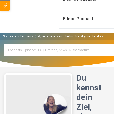
Erlebe Podcasts
Startseite
Podcasts
🚀deine Lebensarchitektin | boost your life | du kannst
Du
kennst
dein
Ziel,