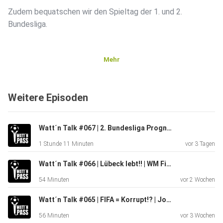
Zudem bequatschen wir den Spieltag der 1. und 2.
Bundesliga.
Mehr
Weitere Episoden
Gegen Ende der Folge schnacken wir über Star Wars. Der
Hype ist
groß bei uns.
Watt´n Talk #067 | 2. Bundesliga Prognose!!! | Nürnberg Geheimfavorit?!?!?! | Hertha zu schlecht?!?
1 Stunde 11 Minuten
vor 3 Tagen
Watt´n Talk #066 | Lübeck lebt!! | WM Finale war langweilig!?!? | Hertha am Kochen???
54 Minuten
vor 2 Wochen
Viel Spaß!!
Watt´n Talk #065 | FIFA = Korrupt!? | Jonas auf Kreta! | Unsere Halbfinal Prediction!!
56 Minuten
vor 3 Wochen