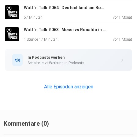
Watt´n Talk #064 | Deutschland am Boden!! | Umbruch in der DFB-Elf?! | Transfermarkt kaputt??
57 Minuten
vor 1 Monat
Watt´n Talk #063 | Messi vs Ronaldo in 2026!! | Bundesliga Talent Series!? | Havertz > Undav!!
1 Stunde 17 Minuten
vor 1 Monat
In Podcasts werben
Schalte jetzt Werbung in Podcasts.
Alle Episoden anzeigen
Kommentare (0)