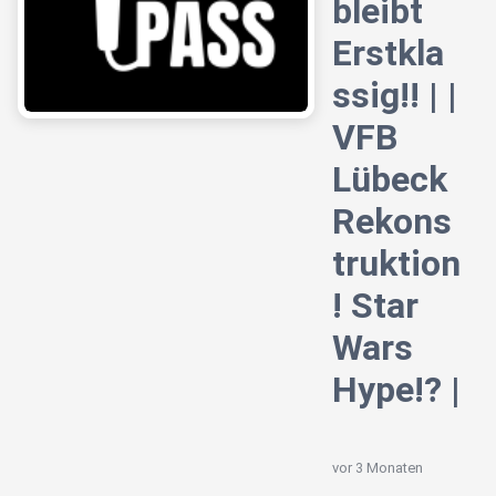
bleibt
Erstkla
ssig!! | |
VFB
Lübeck
Rekons
truktion
! Star
Wars
Hype!? |
vor 3 Monaten