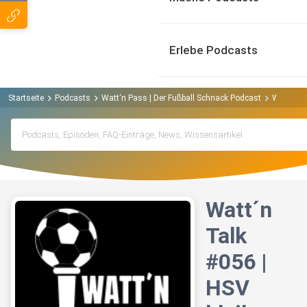
Erlebe Podcasts
Startseite
Podcasts
Watt‘n Pass | Der Fußball Schnack Podcast
Watt´n Ta
Watt´n
Talk
#056 |
HSV