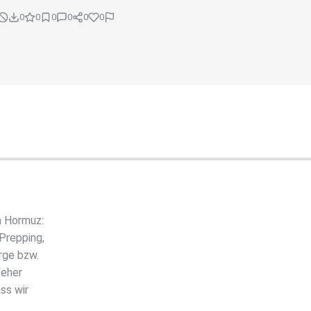
0
0
0
0
0
0
n Hormuz:
Prepping,
rge bzw.
 eher
ss wir