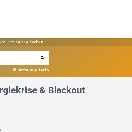
 vor Energiekrise & Blackout
Erweiterte Suche
rgiekrise & Blackout
t