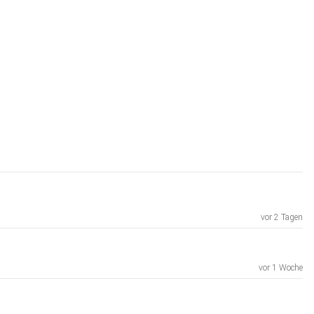
vor 2 Tagen
vor 1 Woche
?p=7adc2734