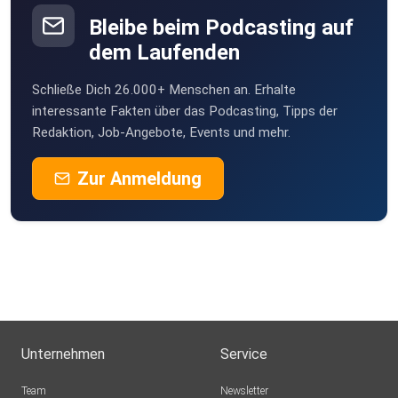
Schinkels die Lage – mit viel Schmäh, klarer Meinung und
jeder
Bleibe beim Podcasting auf
Menge Fußball-Expertise.
dem Laufenden
Schließe Dich 26.000+ Menschen an. Erhalte
interessante Fakten über das Podcasting, Tipps der
Redaktion, Job-Angebote, Events und mehr.
Zur Anmeldung
ADMIRAL
Sicher dir als Neukunde bei unserem Werbepartner
ADMIRAL 15 Euro
Unternehmen
Service
Startguthaben
Team
Newsletter