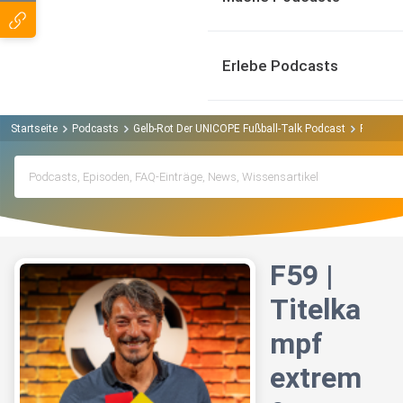
Erlebe Podcasts
Startseite
Podcasts
Gelb-Rot Der UNICOPE Fußball-Talk Podcast
F59 | Tit
F59 |
Titelka
mpf
extrem