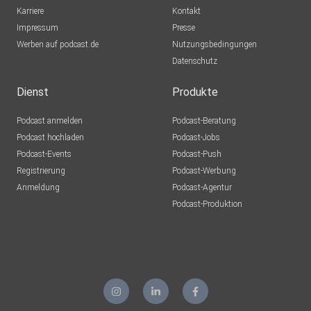
Karriere
Kontakt
mit dem Anmeldecode: „gelbrot15“
Impressum
Presse
Werben auf podcast.de
Nutzungsbedingungen
Datenschutz
Dienst
Produkte
Podcast anmelden
Podcast-Beratung
⸻
Podcast hochladen
Podcast-Jobs
Podcast-Events
Podcast-Push
Registrierung
Podcast-Werbung
Anmeldung
Podcast-Agentur
Podcast-Produktion
Mehr Gelb Rot
WEBSITE