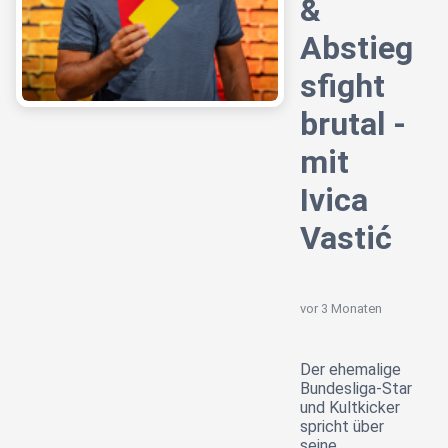
&
Abstieg
sfight
brutal -
mit
Ivica
Vastić
vor 3 Monaten
Der ehemalige
Bundesliga-Star
und Kultkicker
spricht über
seine