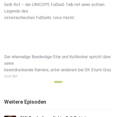
Gelb Rot – der UNICOPE Fußball-Talk mit einer echten
Legende des
österreichischen Fußballs: Ivica Vastić ️
Der ehemalige Bundesliga-Star und Kultkicker spricht über
seine
beeindruckende Karriere, unter anderem bei SK Sturm Graz
und der
Mehr
Wiener Austria. Ivo bringt jede Menge Schmäh und
Anekdoten aus
seiner aktiven Zeit mit.
Weitere Episoden