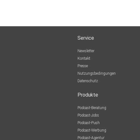
Service
Newsletter
Kontakt
Presse
Nutzungsbedingungen
Datenschutz
Produkte
Podcast-Beratung
Podcast-Jobs
Podcast-Push
Podcast-Werbung
Podcast-Agentur