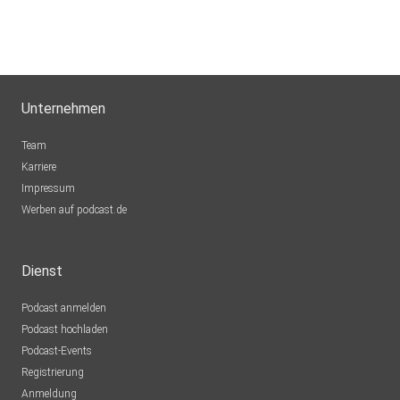
Unternehmen
Team
Karriere
Impressum
Werben auf podcast.de
Dienst
Podcast anmelden
Podcast hochladen
Podcast-Events
Registrierung
Anmeldung