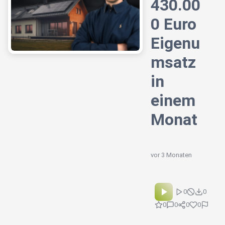
430.00
0 Euro
Eigenu
msatz
in
einem
Monat
vor 3 Monaten
0
0
0
0
0
0