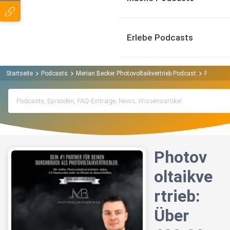
Erlebe Podcasts
Startseite
Podcasts
Merian Becker Photovoltaikvertrieb Podcast
Photovol
Photov
oltaikve
rtrieb:
Über