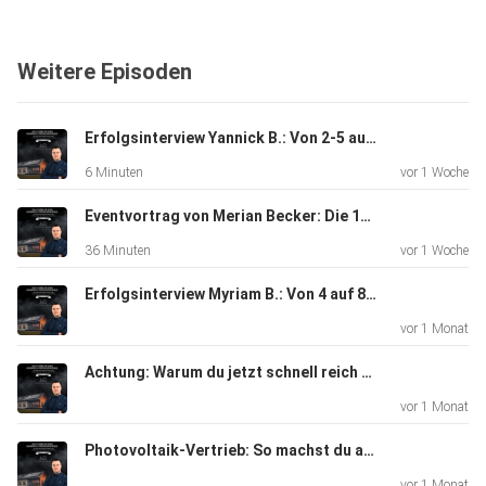
Folge mir auch auf Instagram: @merian_becker -
https://www.instagram.com/merian_becker/
Weitere Episoden
Bewirb dich auf ein kostenloses Erstgespräch unter:
Erfolgsinterview Yannick B.: Von 2-5 auf 13 Anlagen im Monat Nur durch Eigenleads!
https://www.merianbecker.com
6 Minuten
vor 1 Woche
Eventvortrag von Merian Becker: Die 11 Prinzipien der Topverkäufer (Photovoltaikvertrieb)
36 Minuten
vor 1 Woche
Erfolgsinterview Myriam B.: Von 4 auf 8 Anlagen im Monat als Nebenberuflerin ohne mehr Zeitaufwand!
vor 1 Monat
Achtung: Warum du jetzt schnell reich werden musst! (Photovoltaikvertrieb)
vor 1 Monat
Photovoltaik-Vertrieb: So machst du aus „Ich möchte noch abwarten/vergleichen“ einen Abschluss!
vor 1 Monat