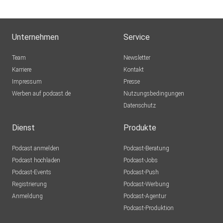
Unternehmen
Service
Team
Newsletter
Karriere
Kontakt
Impressum
Presse
Werben auf podcast.de
Nutzungsbedingungen
Datenschutz
Dienst
Produkte
Podcast anmelden
Podcast-Beratung
Podcast hochladen
Podcast-Jobs
Podcast-Events
Podcast-Push
Registrierung
Podcast-Werbung
Anmeldung
Podcast-Agentur
Podcast-Produktion