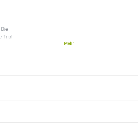
 Die
 Trial
Mehr
on
sung und
led