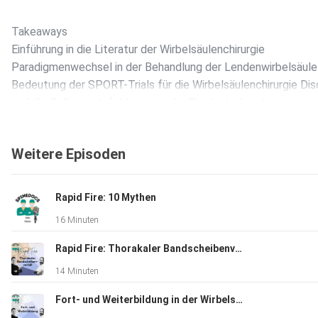
Takeaways
Einführung in die Literatur der Wirbelsäulenchirurgie
Paradigmenwechsel in der Behandlung der Lendenwirbelsäule
Bedeutung der SPORT-Trials für die Wirbelsäulenchirurgie Disc
und die Rolle von Infektionen in der Bandscheibendegenerati
Studienrelevanz und Patientenkommunikation Zusammenfas
Ausblick auf zukünftige Themen Literatur
Weitere Episoden
50 Landmark Papers Every Spine Surgeon Should Know
Rapid Fire: 10 Mythen
16 Minuten
Edited By Alexander R. Vaccaro, MD, PhD, MBA, Jefferson
R. Wilson, MD, Charles G. Fisher, MD, MHSc, FRCSC
Rapid Fire: Thorakaler Bandscheibenvorfall
14 Minuten
Försth P, Ólafsson G, Carlsson T, Frost A, Borgström F, Fritzell
Fort- und Weiterbildung in der Wirbelsäulenchirurgie
P, Öhagen P, Michaëlsson K, Sandén B. A Randomized, Control