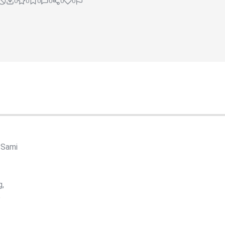
0
0
0
0
0
0
 Sami
g,
e