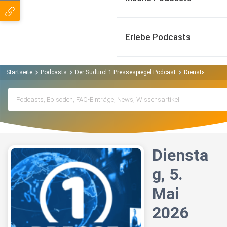
Erlebe Podcasts
Startseite
Podcasts
Der Südtirol 1 Pressespiegel Podcast
Dienstag, 5. Ma
Diensta
g, 5.
Mai
2026