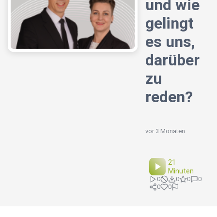
und wie
gelingt
es uns,
darüber
zu
reden?
vor 3 Monaten
21
Minuten
0
0
0
0
0
0