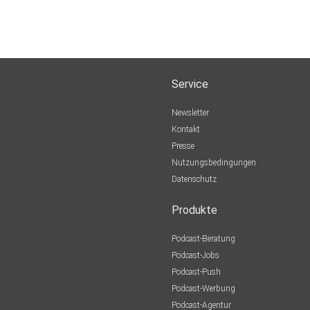
Service
Newsletter
ment
Kontakt
Presse
Nutzungsbedingungen
Datenschutz
Produkte
Podcast-Beratung
Podcast-Jobs
Podcast-Push
Podcast-Werbung
Podcast-Agentur