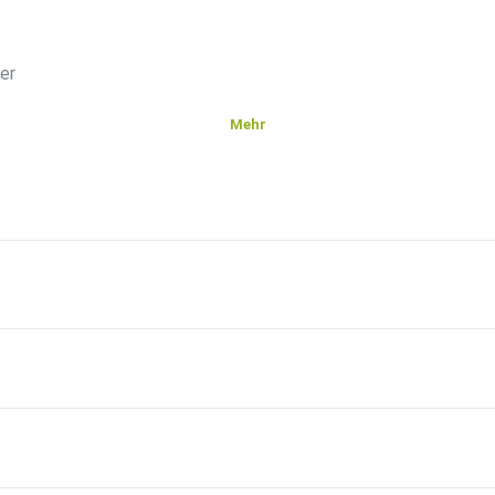
er
Mehr
en
ben Sie