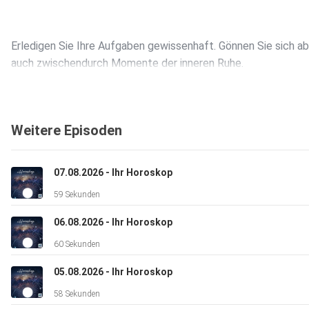
Erledigen Sie Ihre Aufgaben gewissenhaft. Gönnen Sie sich ab
auch zwischendurch Momente der inneren Ruhe.
Zwillinge * 2 Sterne *
Weitere Episoden
Vermeiden Sie unnötige Diskussionen über Kleinigkeiten. Spar
07.08.2026 - Ihr Horoskop
Sie Ihre Energie lieber für Projekte auf, die Ihnen wirklich am
59 Sekunden
Herzen liegen.
06.08.2026 - Ihr Horoskop
60 Sekunden
Krebs * 4 Sterne *
05.08.2026 - Ihr Horoskop
58 Sekunden
Es könnte sich etwas Spannendes sus einem entwickeln. Blei