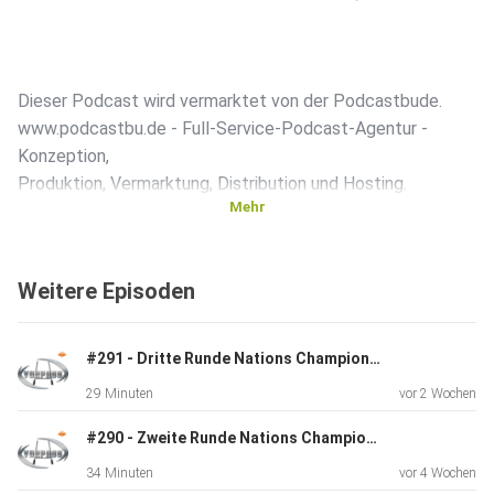
Dieser Podcast wird vermarktet von der Podcastbude.
www.podcastbu.de - Full-Service-Podcast-Agentur -
Konzeption,
Produktion, Vermarktung, Distribution und Hosting.
Mehr
Du möchtest deinen Podcast auch kostenlos hosten und
damit Geld
Weitere Episoden
verdienen?
Dann schaue auf www.kostenlos-hosten.de und informiere
dich.
#291 - Dritte Runde Nations Championship & Nations Cup 2026
Dort erhältst du alle Informationen zu unseren kostenlosen
29 Minuten
vor 2 Wochen
Podcast-Hosting-Angeboten. kostenlos-hosten.de ist ein
Produkt
#290 - Zweite Runde Nations Championship & Nations Cup 2026
der Podcastbude.
34 Minuten
vor 4 Wochen