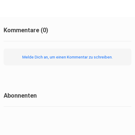
https://www.aktion-mensch.de/das-bewirken-
wir/protesttag-5-mai#wann-was-wo
Kommentare (0)
https://www.der-paritaetische.de/alle-
meldungen/enthuellung-kahlschlag
Melde Dich an, um einen Kommentar zu schreiben.
https://www.dresden.de/de/leben/gesellschaft/behinderu
ng/aktuelles/woche-der-
inklusion.php#!/de/leben/gesellschaft/behinderung/aktuel
les/veranstaltungskalender/vortrag-fediverse.php
Abonnenten
https://www.medienkulturzentrum.de/events/digitalisierun
g-eine-moderne-form-der-ausbeutung/
https://pfingstcon.rollenspielraum.de/