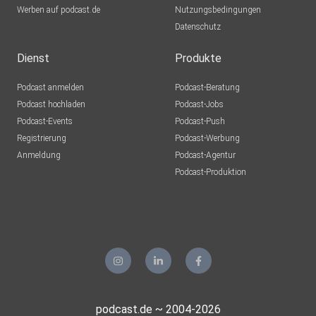
Werben auf podcast.de
Nutzungsbedingungen
Ückücks Podcast 28,2 %:
Datenschutz
28Komma2Prozent@am.pirateradio.social
Dienst
Produkte
Ückücks Videos: ueckueck@video.dresden.network
Podcast anmelden
Podcast-Beratung
Podcast hochladen
Podcast-Jobs
Ückücks Website: https://ueckueck.uber.space
Podcast-Events
Podcast-Push
Registrierung
Podcast-Werbung
Anmeldung
Podcast-Agentur
Podcast-Produktion
podcast.de ~ 2004-2026