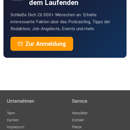
https://kleindatenverein.org/
dem Laufenden
Schließe Dich 26.000+ Menschen an. Erhalte
interessante Fakten über das Podcasting, Tipps der
Redaktion, Job-Angebote, Events und mehr.
Mail: rebootpolitics@posteo.de
Zur Anmeldung
Flo auf Mastodon: @zwecki@dresden.network
Flos Mail: florian.karow@posteo.de
Flos 2. Podcast Beanstalk:
https://beanstalkpodcast.wordpress.com
Flos Website: https://zwecki.uber.space
Unternehmen
Service
Ückück auf Mastodon: @ueckueck@dresden.network
Team
Newsletter
Karriere
Kontakt
Ückücks Mail: ueckueck@posteo.de
Impressum
Presse