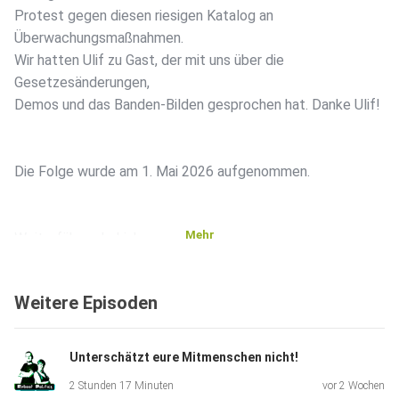
Protest gegen diesen riesigen Katalog an
Überwachungsmaßnahmen.
Wir hatten Ulif zu Gast, der mit uns über die
Gesetzesänderungen,
Demos und das Banden-Bilden gesprochen hat. Danke Ulif!
Die Folge wurde am 1. Mai 2026 aufgenommen.
Mehr
Weiterführende Links:
Weitere Episoden
Unsicherheitspaket und Demo dagegen
Unterschätzt eure Mitmenschen nicht!
2 Stunden 17 Minuten
vor 2 Wochen
https://netzpolitik.org/2026/ueberwachungspaket-diese-