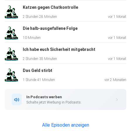
sicherheitspolitik-gefaehrdet-uns-alle/
Katzen gegen Chatkontrolle
2 Stunden 28 Minuten
vor 1 Monat
https://sicherheit-ohne-
Die halb-ausgefallene Folge
ueberwachung.org/2026/04/29/demo-am-13-juni-2026/
10 Minuten
vor 1 Monat
Ich habe euch Sicherheit mitgebracht
2 Stunden 35 Minuten
vor 1 Monat
Was steht an?
Das Geld stirbt
1 Stunde 41 Minuten
vor 2 Monaten
https://www.dresden.de/de/leben/gesellschaft/behinderu
In Podcasts werben
ng/aktuelles/woche-der-
Schalte jetzt Werbung in Podcasts.
inklusion.php#!/de/leben/gesellschaft/behinderung/aktuel
les/veranstaltungskalender/vortrag-fediverse.php
Alle Episoden anzeigen