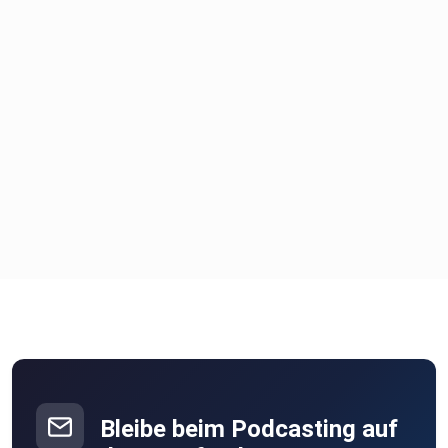
https://www.kursif.eu/termine/tag-der-nachbarschaft-2/
https://seebruecke-dresden.de/
https://sicherheit-ohne-
ueberwachung.org/2026/04/29/demo-am-13-juni-2026/
https://omse-ev.de/in-aktion/westhangfest-1
https://www.queerpridedd.org/
https://fedi.camp/
https://datenspuren.de/2026/
Bleibe beim Podcasting auf