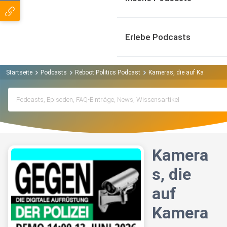
Erlebe Podcasts
Startseite
Podcasts
Reboot Politics Podcast
Kameras, die auf Kameras s
Kamera
s, die
auf
Kamera