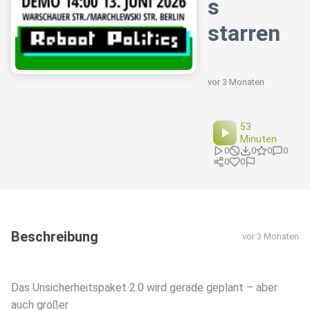
s
starren
vor 3 Monaten
53
Minuten
0
0
0
0
0
0
Beschreibung
vor 3 Monaten
Das Unsicherheitspaket 2.0 wird gerade geplant – aber
auch großer