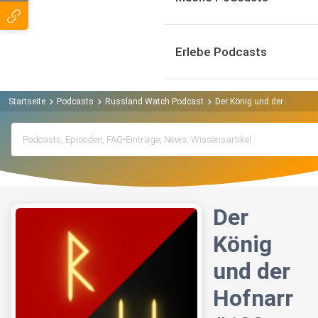
Erlebe Podcasts
Startseite
Podcasts
Russland Watch Podcast
Der König und der Hofnarr
Der
König
und der
Hofnarr