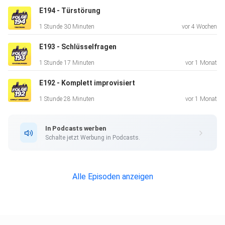
#Loft14 #Gast #Meral #Singles #Barkeeper #Cocktail
E194 - Türstörung
#OsmansTöchter
1 Stunde 30 Minuten
vor 4 Wochen
#AlteBötzowBrauerei #Generationen #Boomer #Alkohol
#Künstlernamen
E193 - Schlüsselfragen
#WirSindAmLeben #MichaelHatzius #Fernsehen
1 Stunde 17 Minuten
vor 1 Monat
#Hotelsterne
E192 - Komplett improvisiert
1 Stunde 28 Minuten
vor 1 Monat
In Podcasts werben
Schalte jetzt Werbung in Podcasts.
Alle Episoden anzeigen