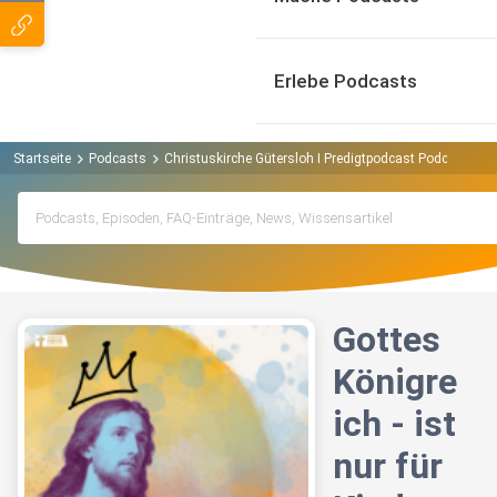
Erlebe Podcasts
Startseite
Podcasts
Christuskirche Gütersloh I Predigtpodcast Podcast
G
Gottes
Königre
ich - ist
nur für