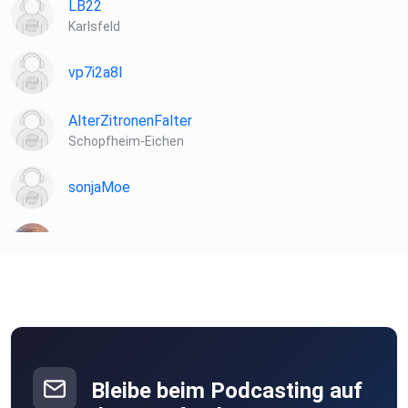
LB22
Karlsfeld
vp7i2a8l
AlterZitronenFalter
Schopfheim-Eichen
sonjaMoe
lxzbxzqi
peck
Berlin
KarlLiebling
Amsterdam
Bleibe beim Podcasting auf
JohannaE