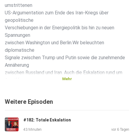
umstrittenen
US-Argumentation zum Ende des Iran-Kriegs über
geopolitische
Verschiebungen in der Energiepolitik bis hin zu neuen
Spannungen
zwischen Washington und Berlin.Wir beleuchten
diplomatische
Signale zwischen Trump und Putin sowie die zunehmende
Annäherung
zwischen Russland und Iran. Auch die Eskalation rund um
Mehr
Angriffe
auf russische Öl-Infrastruktur und die Rolle westlicher
Bündnisse
Weitere Episoden
stehen im Fokus.
#182: Totale Eskalation
43 Minuten
vor 6 Tagen