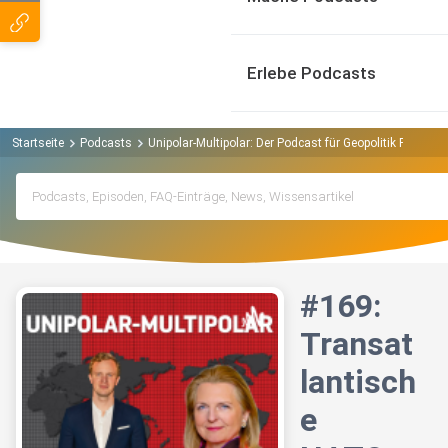
Erlebe Podcasts
Startseite
Podcasts
Unipolar-Multipolar: Der Podcast für Geopolitik Podcast
#169:
Transat
lantisch
e