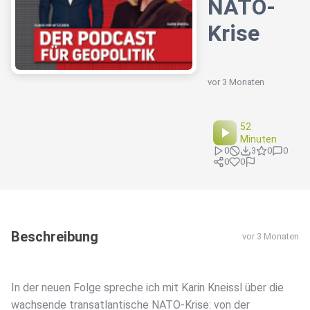
NATO-
Krise
vor 3 Monaten
52
Minuten
0
3
0
0
0
0
Beschreibung
vor 3 Monaten
In der neuen Folge spreche ich mit Karin Kneissl über die
wachsende transatlantische NATO-Krise: von der