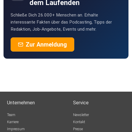
dem Laufenden
Villach
Schließe Dich 26.000+ Menschen an. Erhalte
KaKoenig
interessante Fakten über das Podcasting, Tipps der
Erfurt
Redaktion, Job-Angebote, Events und mehr.
Puddingbrumsel
Zur Anmeldung
Barleben
FSchuster
Berlin
HABM
München
AleGS
Unternehmen
Service
Willhelm44
Team
Newsletter
Wien
Karriere
Kontakt
Impressum
Presse