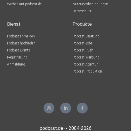
0kbjsnlq
Werben auf podcast.de
Nutzungsbedingungen
Datenschutz
akober14
dubai
Dienst
Produkte
Podcast anmelden
Podcast-Beratung
sdexrgbj
Podcast hochladen
Podcast-Jobs
Podcast-Events
Podcast-Push
draumur
Registrierung
Podcast-Werbung
Langenstein
Anmeldung
Podcast-Agentur
olgaweber
Podcast-Produktion
Hamburg
Tauri888
podcast.de ~ 2004-2026