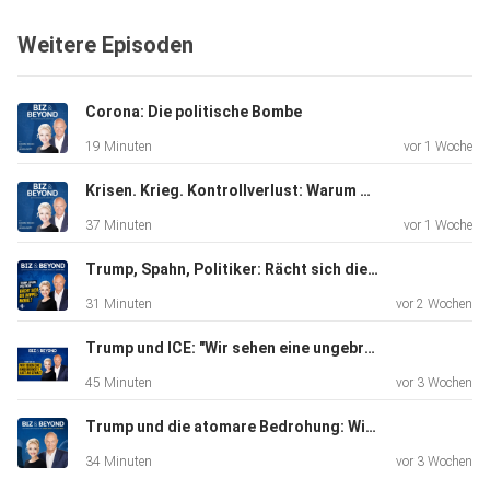
unbequeme
Weitere Episoden
Erkenntnis: Die Abhängigkeit von den USA ist größer, als
viele
wahrhaben wollen.
Corona: Die politische Bombe
19 Minuten
vor 1 Woche
Krisen. Krieg. Kontrollverlust: Warum Sicherheit zur neuen Währung wird.
37 Minuten
vor 1 Woche
Trump, Spahn, Politiker: Rächt sich die Doppelmoral?
31 Minuten
vor 2 Wochen
Trump und ICE: "Wir sehen eine ungebremste Lust an Gewalt"
45 Minuten
vor 3 Wochen
Trump und die atomare Bedrohung: Wie sicher ist Deutschland?
34 Minuten
vor 3 Wochen