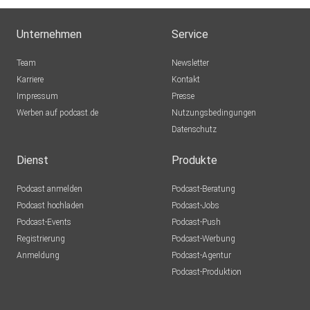
Unternehmen
Service
Team
Newsletter
Karriere
Kontakt
Impressum
Presse
Werben auf podcast.de
Nutzungsbedingungen
Datenschutz
Dienst
Produkte
Podcast anmelden
Podcast-Beratung
Podcast hochladen
Podcast-Jobs
Podcast-Events
Podcast-Push
Registrierung
Podcast-Werbung
Anmeldung
Podcast-Agentur
Podcast-Produktion