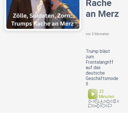
Rache
an Merz
vor 3 Monaten
Trump bläst
zum
Frontalangriff
auf das
deutsche
Geschäftsmode
ll
22
Minuten
0
0
0
0
0
0
0