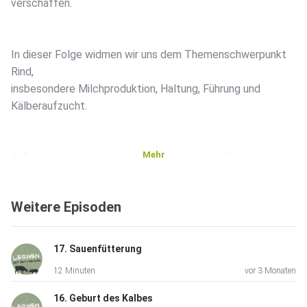
verschaffen.
In dieser Folge widmen wir uns dem Themenschwerpunkt
Rind,
insbesondere Milchproduktion, Haltung, Führung und
Kälberaufzucht.
Mehr
Außerdem geht es um den wichtigen ersten Eindruck und
Spickzettel.
Weitere Episoden
17. Sauenfütterung
12 Minuten
vor 3 Monaten
16. Geburt des Kalbes