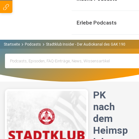
Erlebe Podcasts
Startseite
Podcasts
Stadtklub Insider - Der Audiokanal des GAK 1902 Podca
PK
nach
dem
Heimsp