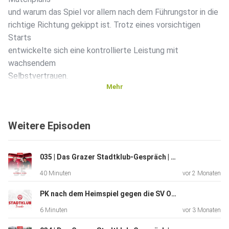
und warum das Spiel vor allem nach dem Führungstor in die
richtige Richtung gekippt ist. Trotz eines vorsichtigen
Starts
entwickelte sich eine kontrollierte Leistung mit
wachsendem
Selbstvertrauen.
Mehr
Außerdem geht es um die Rolle einzelner Spieler, die
Weitere Episoden
Bedeutung
von Einsatzbereitschaft und warum die Mannschaft auch
nach dem
035 | Das Grazer Stadtklub-Gespräch | mit Donovan Pines
2:0 konsequent weitergespielt hat.
40 Minuten
vor 2 Monaten
PK nach dem Heimspiel gegen die SV Oberbank Ried | 27. Runde ADMIRAL Bundesliga
Der Blick richtet sich bereits nach vorne – mit dem klaren
6 Minuten
vor 3 Monaten
Ziel,