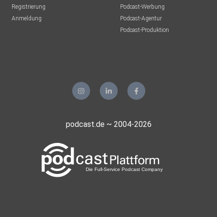
Stefschatz
Registrierung
Podcast-Werbung
Anmeldung
Podcast-Agentur
yyyyyyya
Podcast-Produktion
Leipzig
martin.kaiser007
Isa66
podcast.de ~ 2004-2026
PodcastProjekt2026
AlpenOmi
a.immink
schubi19580