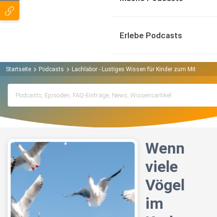
Erlebe Podcasts
Startseite
Podcasts
Lachlabor - Lustiges Wissen für Kinder zum Miträtseln
Wenn
viele
Vögel
im