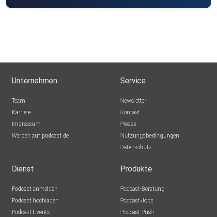
Hans-HenningGoehrum
Ingmarweitz
Syke
podpiska.lb
Unternehmen
Service
ocelka
Team
Newsletter
Graz
Karriere
Kontakt
Impressum
Presse
UwesPodcast
Werben auf podcast.de
Nutzungsbedingungen
Datenschutz
Gutbesser5
Dienst
Produkte
Hasilein91
Podcast anmelden
Podcast-Beratung
Vernier
Podcast hochladen
Podcast-Jobs
Podcast-Events
Podcast-Push