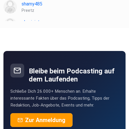
shamy485
Preetz
physicist
Dortmund
emzet
Weilm
MarkCohen
Schlangenbad
Bleibe beim Podcasting auf
KaStmade
dem Laufenden
Schwabmünchen
Schließe Dich 26.000+ Menschen an. Erhalte
andi.haseneder
interessante Fakten über das Podcasting, Tipps der
Redaktion, Job-Angebote, Events und mehr.
Rebeccamj
Zur Anmeldung
Regensburg