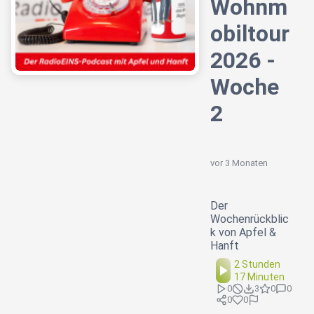
Wohnm
obiltour
2026 -
Woche
2
vor 3 Monaten
Der
Wochenrückblic
k von Apfel &
Hanft
2 Stunden
17 Minuten
0
3
0
0
0
0