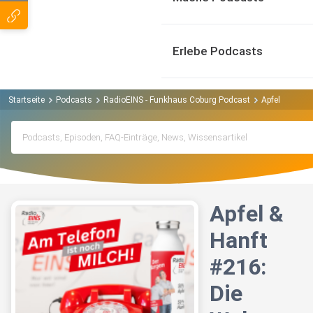
Erlebe Podcasts
Startseite
Podcasts
RadioEINS - Funkhaus Coburg Podcast
Apfel & Hanf
Apfel &
Hanft
#216:
Die