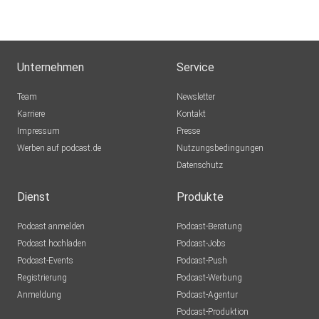
Unternehmen
Service
Team
Newsletter
Karriere
Kontakt
Impressum
Presse
Werben auf podcast.de
Nutzungsbedingungen
Datenschutz
Dienst
Produkte
Podcast anmelden
Podcast-Beratung
Podcast hochladen
Podcast-Jobs
Podcast-Events
Podcast-Push
Registrierung
Podcast-Werbung
Anmeldung
Podcast-Agentur
Podcast-Produktion