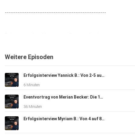
--------------------------------------------------------
Folge mir auch auf Instagram: @merian_becker -
https://www.instagram.com/merian_becker/
Weitere Episoden
Bewirb dich auf ein kostenloses Erstgespräch unter:
https://www.merianbecker.com
Erfolgsinterview Yannick B.: Von 2-5 auf 13 Anlagen im Monat Nur durch Eigenleads!
6 Minuten
Eventvortrag von Merian Becker: Die 11 Prinzipien der Topverkäufer (Photovoltaikvertrieb)
36 Minuten
Erfolgsinterview Myriam B.: Von 4 auf 8 Anlagen im Monat als Nebenberuflerin ohne mehr Zeitaufwand!