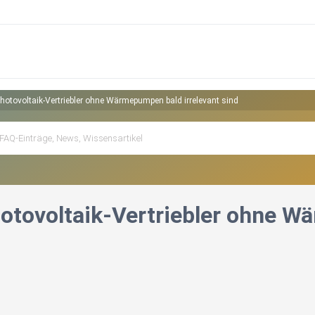
otovoltaik-Vertriebler ohne Wärmepumpen bald irrelevant sind
tovoltaik-Vertriebler ohne Wä