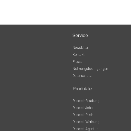
Service
Newsletter
Kontakt
Presse
Nutzungsbedingungen
Datenschutz
Produkte
Podcast-Beratung
Podcast-Jobs
Podcast-Push
Podcast-Werbung
Podcast-Agentur