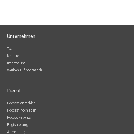
Unternehmen
Team
Karriere
Impressum
Werben auf podcast.de
Dienst
Podcast anmelden
Podcast hochladen
Podcast-Events
Registrierung
Anmeldung