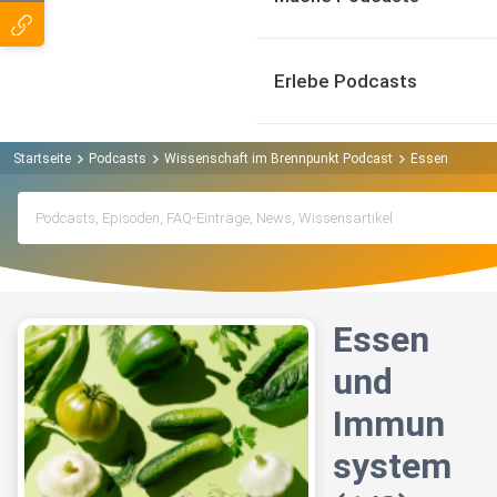
Erlebe Podcasts
Startseite
Podcasts
Wissenschaft im Brennpunkt Podcast
Essen und Imm
Essen
und
Immun
system