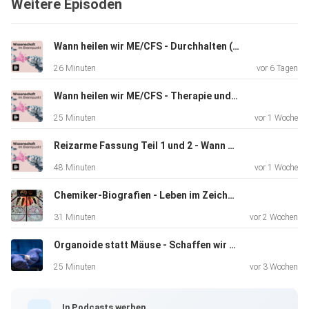
Weitere Episoden
Wann heilen wir ME/CFS - Durchhalten (2/2)
26 Minuten
vor 6 Tagen
Wann heilen wir ME/CFS - Therapie und Irrtum (1/2)
25 Minuten
vor 1 Woche
Reizarme Fassung Teil 1 und 2 - Wann heilen wir ME/CFS?
48 Minuten
vor 1 Woche
Chemiker-Biografien - Leben im Zeichen der Elemente
31 Minuten
vor 2 Wochen
Organoide statt Mäuse - Schaffen wir Tierversuche jetzt endlich ab?
25 Minuten
vor 3 Wochen
In Podcasts werben