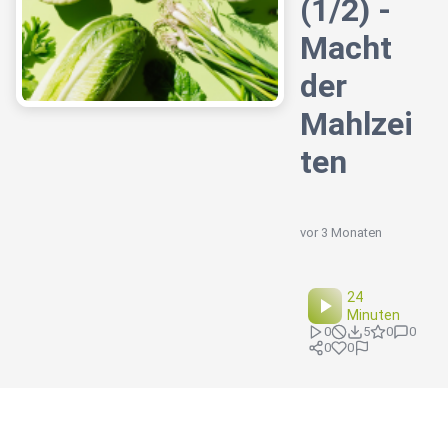
(1/2) -
Macht
der
Mahlzei
ten
vor 3 Monaten
24
Minuten
0
5
0
0
0
0