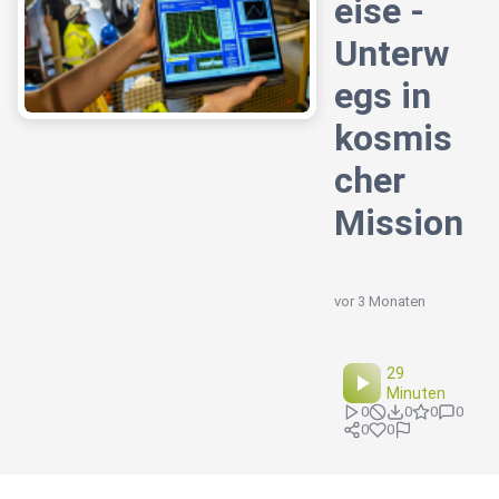
eise -
Unterw
egs in
kosmis
cher
Mission
vor 3 Monaten
29
Minuten
0
0
0
0
0
0