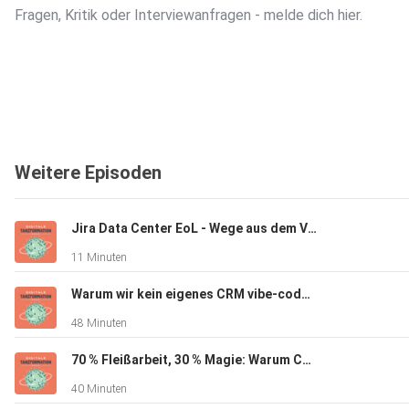
Fragen, Kritik oder Interviewanfragen - melde dich hier.
Weitere Episoden
Jira Data Center EoL - Wege aus dem Vendor Lock-In
11 Minuten
Warum wir kein eigenes CRM vibe-coden (und was stattdessen wirklich hilft)
48 Minuten
70 % Fleißarbeit, 30 % Magie: Warum CRM-Projekte an der langweiligen Hälfte scheitern
40 Minuten