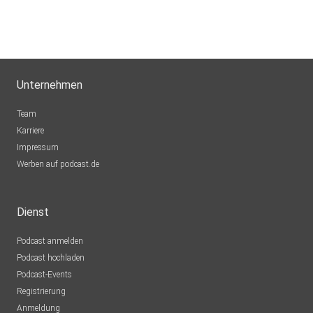
Unternehmen
Team
Karriere
Impressum
Werben auf podcast.de
Dienst
Podcast anmelden
Podcast hochladen
Podcast-Events
Registrierung
Anmeldung