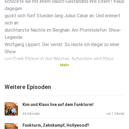
schockte sie mit ihrem Rauch-Geständnis ihre Eltern? Klaus
dagegen
guckt sich fünf Stunden lang Julius Cäsar an. Und erinnert
sich an
durchtanzte Nächte im Berghain. Am Promitelefon: Show-
Legende
Wolfgang Lippert. Der verrät: So reiste ich illegal zu einer
Show
von Frank Elstner in den Westen. Außerdem wird Klaus
Mehr
noch am
Bahnhof Zoo verhaftet und Kim schwärmt von
schnuckeligen
Weitere Episoden
Bodyguards. Ach, es ist einfach wieder so viel los.
Kim und Klaus live auf dem Funkturm!
46 Minuten
vor 1 Monat
Funkturm, Zehnkampf, Hollywood!!