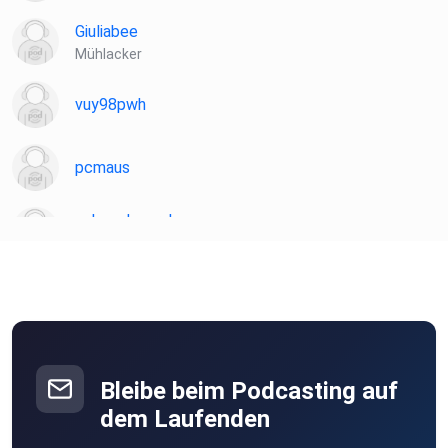
Giuliabee
Mühlacker
vuy98pwh
pcmaus
schwedengrabo
Freising
plotzks
Muster
JoWinkel
Michendorf
Bleibe beim Podcasting auf
dem Laufenden
nettl108ea