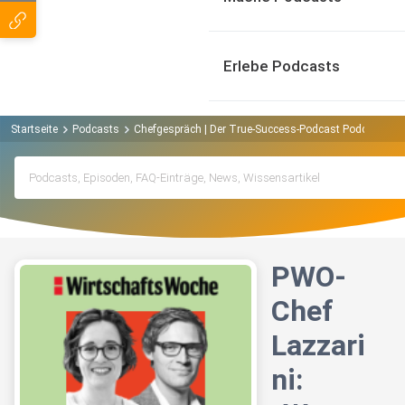
Erlebe Podcasts
Startseite
Podcasts
Chefgespräch | Der True-Success-Podcast Podcast
P
PWO-
Chef
Lazzari
ni: