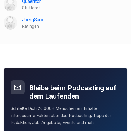
Quaeritor
Stuttgart
JoergSaro
Ratingen
Bleibe beim Podcasting auf
dem Laufenden
Schließe Dich 26.000+ Menschen an. Erhalte
interessante Fakten über das Podcasting, Tipps der
Redaktion, Job-Angebote, Events und mehr.