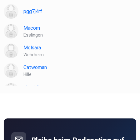
pgg7j4rf
Macom
Esslingen
Melsara
Wehrheim
Catwoman
Hille
siemich
Gerlingen
Anhennemann
Hamburg
bilhaboom
Hamburg