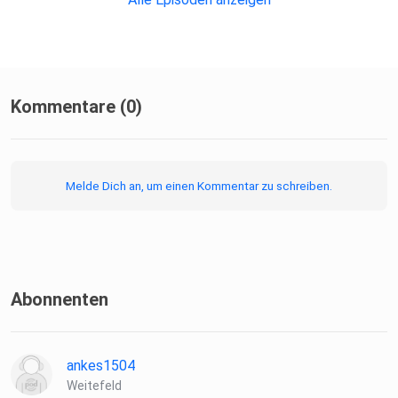
https://www.zeit.de/politik/ausland/2026-04/usa-donald-
trump-truppenreduzierung-deutschland
Good News:
https://www.tagesschau.de/ausland/europa/eu-
parlament-sexualstrafrecht-100.html
Kommentare (0)
Melde Dich an, um einen Kommentar zu schreiben.
Abonnenten
ankes1504
Weitefeld