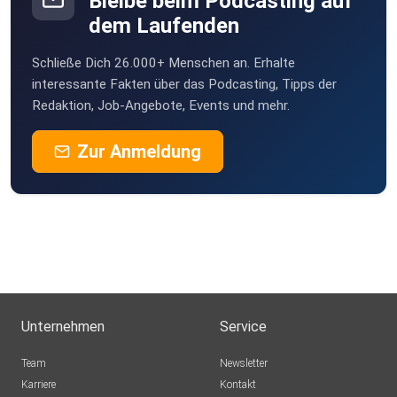
Bleibe beim Podcasting auf
Betzy
dem Laufenden
Kiel
Schließe Dich 26.000+ Menschen an. Erhalte
vitweb
interessante Fakten über das Podcasting, Tipps der
Netphen
Redaktion, Job-Angebote, Events und mehr.
7jf4pqwq
Zur Anmeldung
joerg.stowasser
Fun3121
Unternehmen
Service
Team
Newsletter
Karriere
Kontakt