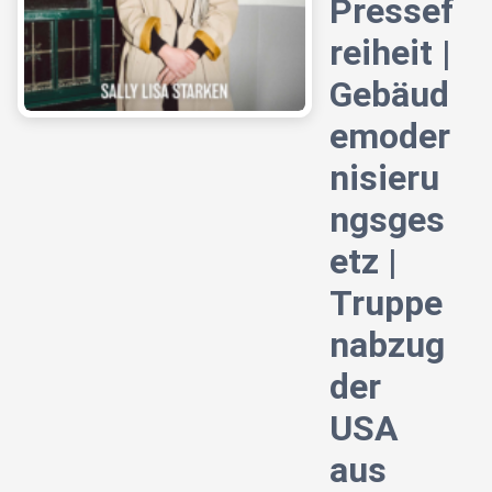
Pressef
reiheit |
Gebäud
emoder
nisieru
ngsges
etz |
Truppe
nabzug
der
USA
aus