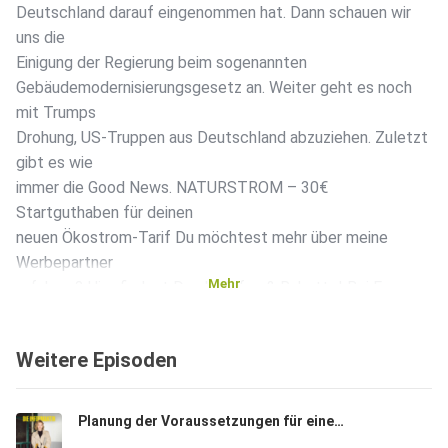
Deutschland darauf eingenommen hat. Dann schauen wir
uns die
Einigung der Regierung beim sogenannten
Gebäudemodernisierungsgesetz an. Weiter geht es noch
mit Trumps
Drohung, US-Truppen aus Deutschland abzuziehen. Zuletzt
gibt es wie
immer die Good News. NATURSTROM – 30€
Startguthaben für deinen
neuen Ökostrom-Tarif Du möchtest mehr über meine
Werbepartner
Mehr
erfahren? Hier findest Du alle Infos & Rabatte! Bei Fragen
könnt ihr mir eine Instagram-DM schicken:
https://www.instagram.com/sallylisastarken/?hl=de
Weitere Episoden
Quellen:
Rangliste zur internationalen Pressefreiheit:
https://www.tagesschau.de/inland/gesellschaft/pressefre
Planung der Voraussetzungen für einen Zivildienst | Sondersitzung zum Anschlag auf dem CSD | Klagen gegen Trumps Zölle
iheit-rangliste-reporter-ohne-grenzen-102.html