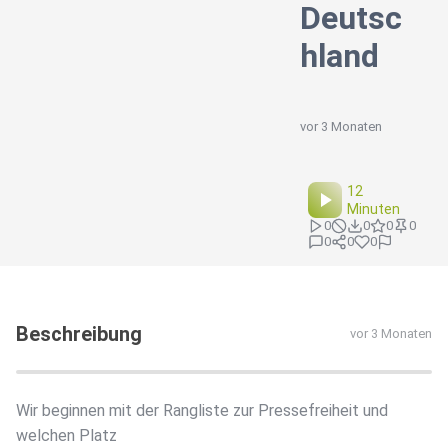
Deutsc
hland
vor 3 Monaten
12
Minuten
0
0
0
0
0
0
0
Beschreibung
vor 3 Monaten
Wir beginnen mit der Rangliste zur Pressefreiheit und
welchen Platz