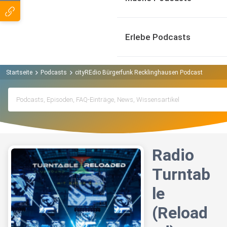
Erlebe Podcasts
Startseite
Podcasts
cityREdio Bürgerfunk Recklinghausen Podcast
Radio
Radio
Turntab
le
(Reload