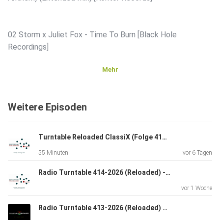
02 Storm x Juliet Fox - Time To Burn [Black Hole
Recordings]
Mehr
03 KYANU, Trancemaster Krause - Discofans [Playbox]
Weitere Episoden
04 Lilly Palmer – Bigger Than Techno (Extended Mix)
[Armada
Turntable Reloaded ClassiX (Folge 415 - ClassiX 070 vom 01.08.2026) mit Oliver Kelch
Music]
55 Minuten
vor 6 Tagen
Radio Turntable 414-2026 (Reloaded) - IBIZA Special Part 1 - Eivissa vom 25.07.26 - Radio Vest mit Bjørn Blain
05 Paul Elstak - Rainbow In The Sky (K&A's Extended
vor 1 Woche
Blast)
[Rotterdam Music]
Radio Turntable 413-2026 (Reloaded) vom 18.07.26 - Radio Vest mit Bjørn Blain