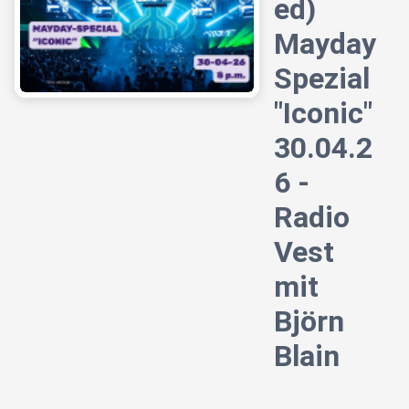
ed)
Mayday
Spezial
"Iconic"
30.04.2
6 -
Radio
Vest
mit
Björn
Blain