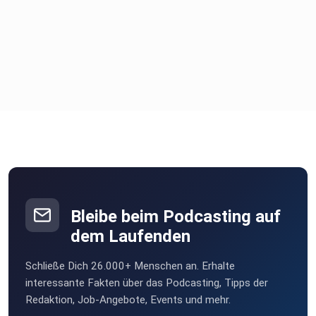
14 DJ Soulstar - We Got It Alright (Sonic Empire) (Original
Version) [Tiger Records]
Der Bürgerfunk Recklinghausen e.V. produziert zahlreiche
Podcast-Formate: - Ich. Aus Recklinghausen. - Discobeat
goes
Schlager - Crossfire - Turntable - PodPray - 3 Fragen, 3
Antworten
Gefällt Dir dieser Podcast? Dann freuen wir uns über eine
Spende
zur Deckung der Kosten und Finanzierung weiterer
Projekte:
paypal.me/podcastRE
Bleibe beim Podcasting auf
dem Laufenden
Schließe Dich 26.000+ Menschen an. Erhalte
interessante Fakten über das Podcasting, Tipps der
Redaktion, Job-Angebote, Events und mehr.