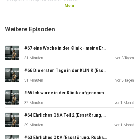
Mehr
Weitere Episoden
⁠⁠⁠⁠⁠⁠⁠⁠⁠⁠⁠⁠⁠ GESCHMACKSPULVER:
#67 eine Woche in der Klinik - meine Erfahrung (Essstörung, Magersucht)
*⁠⁠⁠⁠⁠⁠⁠⁠⁠⁠⁠⁠⁠⁠⁠⁠⁠⁠⁠⁠⁠⁠⁠⁠⁠⁠⁠⁠⁠⁠https://www.prozis.com/1Kmtc⁠⁠⁠⁠⁠⁠
31 Minuten
vor 3 Tagen
#66 Die ersten Tage in der KLINIK (Essstörung, Anorexie)
OTA MEAL: *⁠⁠⁠⁠⁠⁠https://www.prozis.com/1NZck⁠⁠⁠⁠⁠⁠
31 Minuten
vor 3 Tagen
#65 Ich wurde in der Klinik aufgenommen wegen meiner Essstörung
GRANOLA: *⁠⁠⁠⁠⁠⁠https://www.prozis.com/1K8Gz⁠⁠⁠⁠⁠⁠
37 Minuten
vor 1 Monat
#64 Ehrliches Q&A Teil 2 (Essstörung, Heilung & Zukunft)
PROTEINPULVER:*⁠⁠⁠⁠⁠⁠https://www.prozis.com/1GCWJ⁠⁠⁠⁠⁠⁠
39 Minuten
vor 1 Monat
#63 Ehrliches Q&A (Essstörung, Rückschläge & wie es weitergeht)