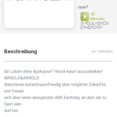
now?
43
Minuten
0
1
0
0
0
0
0
Beschreibung
vor 3 Monaten
Ein Leben ohne Apokypse? Heute kaum auszudenken!
ARNOLD&ARNOLD
diskutieren katastropenfreudig über mögliche Zukünfte
und freuen
sich über einen anregenden ABK Earthday, an dem sie zu
Gast sein
durften.