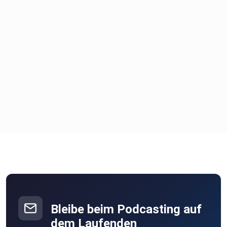
Hier findest du mich: https://hypnose-praxis-
ostfriesland.de/ und
hier: https://wonderl.ink/@hypnose
Mein Gast Laurenzius Stein:
https://wonderl.ink/@laurenziusstein
Bleibe beim Podcasting auf
Wenn dich diese Folge berührt, abonniere den Podcast und
dem Laufenden