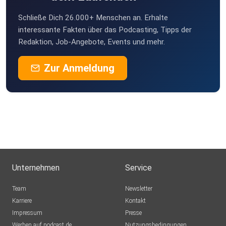
teile
ihn mit Menschen, die sich für Seelenreisen und bewusste
Schließe Dich 26.000+ Menschen an. Erhalte
Hypnose
interessante Fakten über das Podcasting, Tipps der
Redaktion, Job-Angebote, Events und mehr.
interessieren.
Zur Anmeldung
Unternehmen
Service
Team
Newsletter
Karriere
Kontakt
Impressum
Presse
Werben auf podcast.de
Nutzungsbedingungen