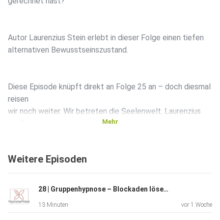
gerechnet hast?
Autor Laurenzius Stein erlebt in dieser Folge einen tiefen
alternativen Bewusstseinszustand.
Diese Episode knüpft direkt an Folge 25 an – doch diesmal
reisen
wir noch weiter. Wir betreten die Seelenwelt. Laurenzius
Mehr
stellt
Fragen an seinen Hohen Rat – und du hörst wieder echte
Ausschnitte aus der Hypnosesitzung.
Weitere Episoden
Laurenzius wundert sich selbst über das, was durch ihn
28 | Gruppenhypnose – Blockaden lösen & loslassen
gesprochen
13 Minuten
vor 1 Woche
wird.