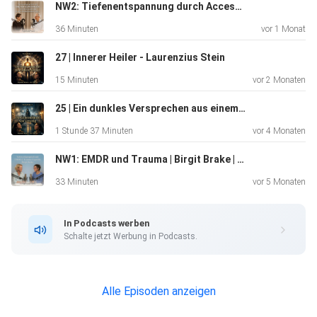
NW2: Tiefenentspannung durch Access Bars | Dieter Klinghagen
36 Minuten
vor 1 Monat
In dieser Folge hörst du Botschaften zu:
27 | Innerer Heiler - Laurenzius Stein
15 Minuten
vor 2 Monaten
- Generationskarma und dem möglichen Auflösen alter
Verstrickungen
25 | Ein dunkles Versprechen aus einem früheren Leben?
1 Stunde 37 Minuten
vor 4 Monaten
NW1: EMDR und Trauma | Birgit Brake | Hypnose trifft EMDR
- Anerkennung der Ahnen
33 Minuten
vor 5 Monaten
- Warum bewusste Aufmerksamkeit bereits etwas
In Podcasts werben
verändern kann
Schalte jetzt Werbung in Podcasts.
- Linderung durch die Seelenwelt
Alle Episoden anzeigen