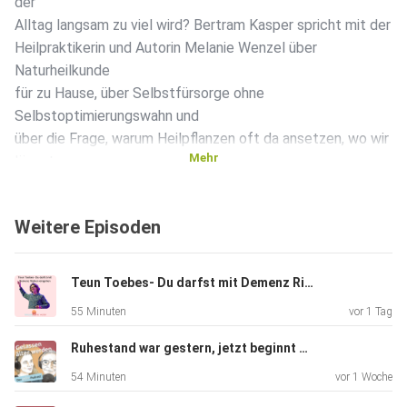
der
Alltag langsam zu viel wird? Bertram Kasper spricht mit der
Heilpraktikerin und Autorin Melanie Wenzel über
Naturheilkunde
für zu Hause, über Selbstfürsorge ohne
Selbstoptimierungswahn und
über die Frage, warum Heilpflanzen oft da ansetzen, wo wir
Mehr
längst
spüren, dass etwas aus dem Gleichgewicht geraten ist.
Eine Folge,
Weitere Episoden
die Mut macht, klein anzufangen, klar hinzuhören und dem
eigenen
Körper wieder mehr zuzutrauen.
Teun Toebes- Du darfst mit Demenz Risiken eingehen
55 Minuten
vor 1 Tag
Darum geht’s in dieser Episode:
Ruhestand war gestern, jetzt beginnt dein Vorwärtsleben
Warum Naturheilkunde nicht bloß Symptome wegdrücken
54 Minuten
vor 1 Woche
will,