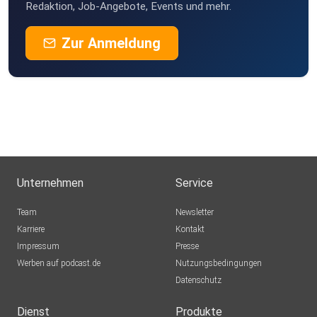
Redaktion, Job-Angebote, Events und mehr.
Zur Anmeldung
Hinweis: Diese Folge ersetzt keine medizinische Beratung.
Wer
Medikamente einnimmt oder stärkere Beschwerden hat,
sollte
pflanzliche Mittel immer sorgfältig abklären.
Unternehmen
Service
Team
Newsletter
Karriere
Kontakt
Impressum
Presse
Hier könnt ihr mein SPIEGEL-Bestseller Buch "Die größte
Werben auf podcast.de
Nutzungsbedingungen
Reise
Datenschutz
deines Lebens - mit Gelassenheit älter werden"
Dienst
Produkte