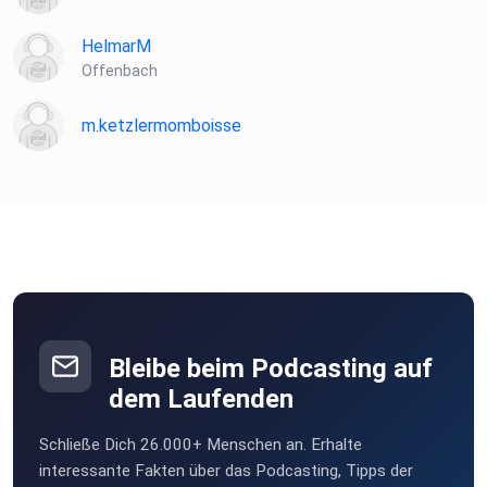
Zitat der Folge:
HelmarM
Offenbach
m.ketzlermomboisse
„Jetzt ist es Zeit. Was möchtest du? Jetzt wird es dein
Leben.“
Melanie Wenzel
Erwähnt in der Folge:
Bleibe beim Podcasting auf
dem Laufenden
Buch „Herbal Healing Medizin aus der Natur“ von Melanie
Wenzel
Schließe Dich 26.000+ Menschen an. Erhalte
interessante Fakten über das Podcasting, Tipps der