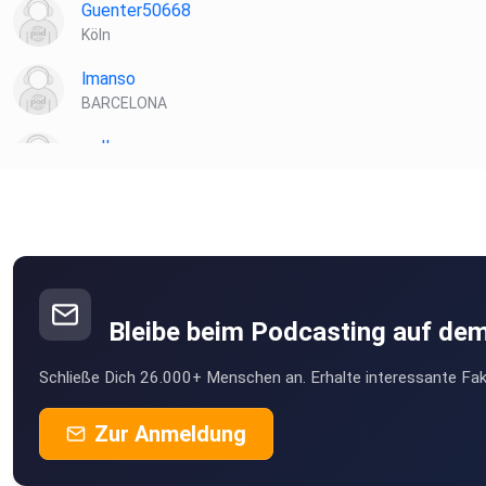
Guenter50668
Köln
lmanso
BARCELONA
radler
Leipzig
SassaM
Bleibe beim Podcasting auf de
Schließe Dich 26.000+ Menschen an. Erhalte interessante Fak
Zur Anmeldung