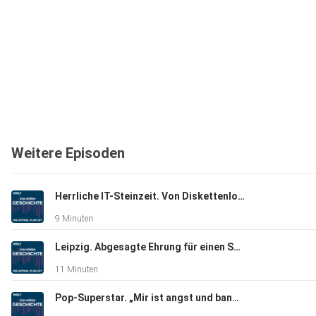
Weitere Episoden
Herrliche IT-Steinzeit. Von Diskettenlochern und Akustikkopplern – Hier wird Computer-Nostalgikern warm ums Herz
9 Minuten
Leipzig. Abgesagte Ehrung für einen Spitzel
11 Minuten
Pop-Superstar. „Mir ist angst und bange“ – Im Gasthaus erreicht Falco ein Anruf, der sein Leben für immer verändert