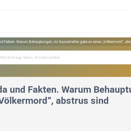
d Fakten. Warum Behauptungen, im Gazastreifen gebe es einen „Völkermord“, abs
a und Fakten. Warum Behauptu
„Völkermord“, abstrus sind