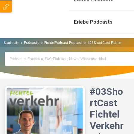
Erlebe Podcasts
Startseite
Podcasts
FichtelPodcast Podcast
#03ShortCast FichtelVerkehr
#03Sho
rtCast
Fichtel
Verkehr