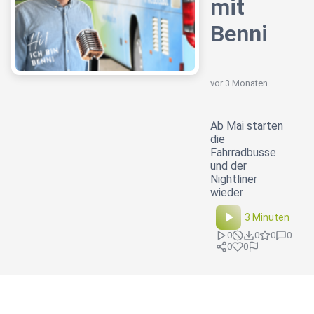
mit
Benni
vor 3 Monaten
Ab Mai starten
die
Fahrradbusse
und der
Nightliner
wieder
3 Minuten
0
0
0
0
0
0