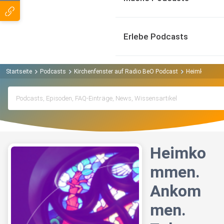
Erlebe Podcasts
Startseite
Podcasts
Kirchenfenster auf Radio BeO Podcast
Heimkommen.
Heimko
mmen.
Ankom
men.