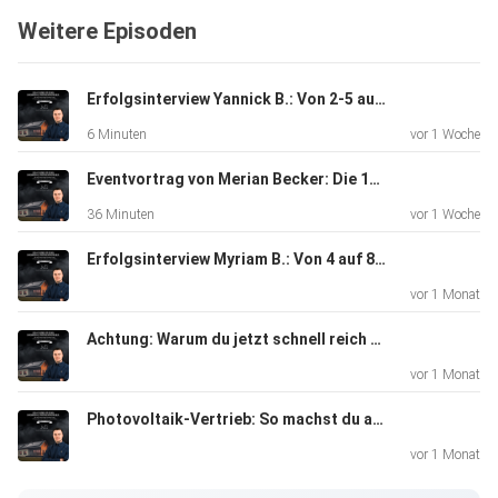
Folge mir auch auf Instagram: @merian_becker -
Weitere Episoden
https://www.instagram.com/merian_becker/
Erfolgsinterview Yannick B.: Von 2-5 auf 13 Anlagen im Monat Nur durch Eigenleads!
Bewirb dich auf ein kostenloses Erstgespräch unter:
6 Minuten
vor 1 Woche
https://www.merianbecker.com
Eventvortrag von Merian Becker: Die 11 Prinzipien der Topverkäufer (Photovoltaikvertrieb)
36 Minuten
vor 1 Woche
Erfolgsinterview Myriam B.: Von 4 auf 8 Anlagen im Monat als Nebenberuflerin ohne mehr Zeitaufwand!
vor 1 Monat
Achtung: Warum du jetzt schnell reich werden musst! (Photovoltaikvertrieb)
vor 1 Monat
Photovoltaik-Vertrieb: So machst du aus „Ich möchte noch abwarten/vergleichen“ einen Abschluss!
vor 1 Monat