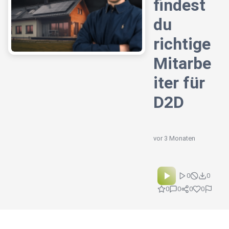
findest
du
richtige
Mitarbe
iter für
D2D
vor 3 Monaten
0
0
0
0
0
0