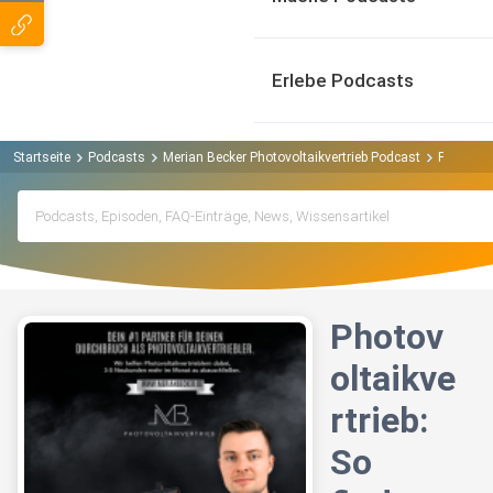
Erlebe Podcasts
Startseite
Podcasts
Merian Becker Photovoltaikvertrieb Podcast
Photovolt
Photov
oltaikve
rtrieb:
So