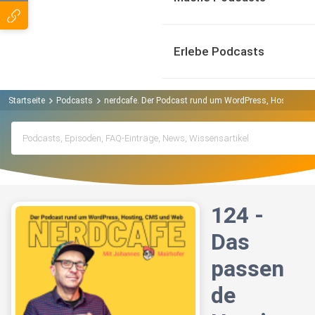
Erlebe Podcasts
Startseite
Podcasts
nerdcafe. Der Podcast rund um WordPress, Hosting, 
124 -
Das
passen
de