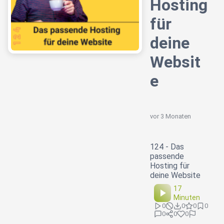
Hosting
für
deine
Websit
e
vor 3 Monaten
124 - Das
passende
Hosting für
deine Website
17
Minuten
0
0
0
0
0
0
0