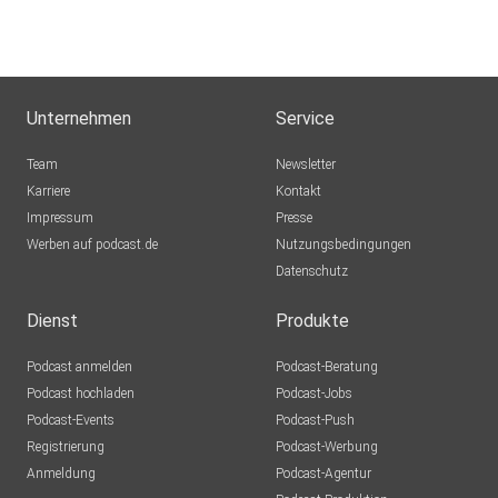
Challlenge:*
https://jenni-neubacher.de/pitch-it-baby Happy day!
Unternehmen
Service
Team
Newsletter
Karriere
Kontakt
Impressum
Presse
Werben auf podcast.de
Nutzungsbedingungen
Datenschutz
Dienst
Produkte
Podcast anmelden
Podcast-Beratung
Podcast hochladen
Podcast-Jobs
Podcast-Events
Podcast-Push
Registrierung
Podcast-Werbung
Anmeldung
Podcast-Agentur