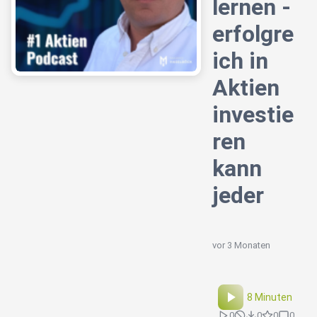
lernen -
erfolgre
ich in
Aktien
investie
ren
kann
jeder
vor 3 Monaten
8 Minuten
0
0
0
0