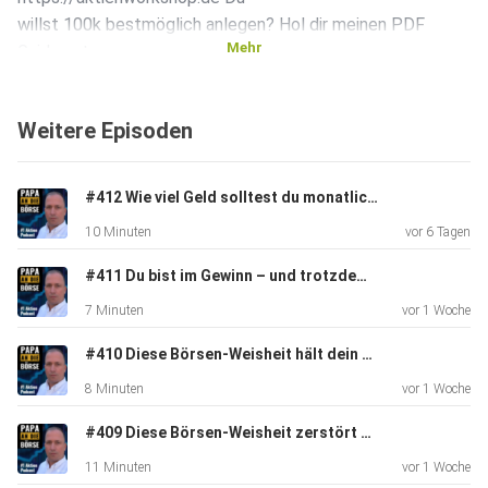
willst 100k bestmöglich anlegen? Hol dir meinen PDF
Mehr
Guide unter
https://markohaselboeck.de/100k Folge und schreibe mir
auf
Weitere Episoden
Instagram unter
https://www.instagram.com/marko_haselboeck/
#412 Wie viel Geld solltest du monatlich in Aktien investieren? Die ehrliche Antwort
10 Minuten
vor 6 Tagen
#411 Du bist im Gewinn – und trotzdem schlecht investiert
7 Minuten
vor 1 Woche
#410 Diese Börsen-Weisheit hält dein Depot klein
8 Minuten
vor 1 Woche
#409 Diese Börsen-Weisheit zerstört dein Depot
11 Minuten
vor 1 Woche