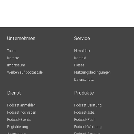
Unternehmen
Service
Team
Newsletter
Karriere
Kontakt
Impressum
Presse
Werben auf podcast.de
Nutzungsbedingungen
Datenschutz
Dienst
Produkte
Podcast anmelden
Podcast-Beratung
Podcast hochladen
Podcast-Jobs
Podcast-Events
Podcast-Push
Registrierung
Podcast-Werbung