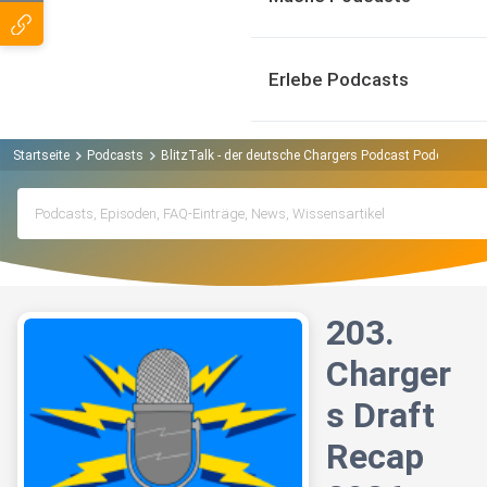
Erlebe Podcasts
Startseite
Podcasts
BlitzTalk - der deutsche Chargers Podcast Podcast
2
203.
Charger
s Draft
Recap