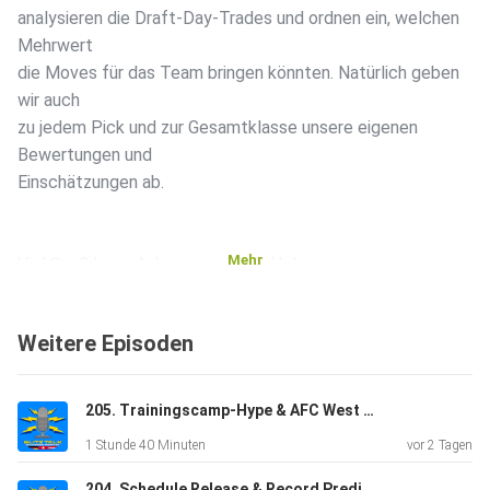
analysieren die Draft-Day-Trades und ordnen ein, welchen
Mehrwert
die Moves für das Team bringen könnten. Natürlich geben
wir auch
zu jedem Pick und zur Gesamtklasse unsere eigenen
Bewertungen und
Einschätzungen ab.
Mehr
Viel Spaß beim Anhören und Bolt Up!
Weitere Episoden
205. Trainingscamp-Hype & AFC West Preview
1 Stunde 40 Minuten
vor 2 Tagen
204. Schedule Release & Record Prediction